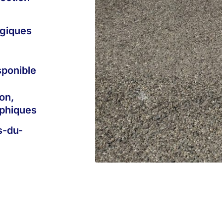
giques
sponible
on,
aphiques
s-du-