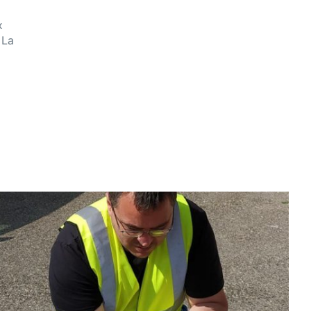
x
 La