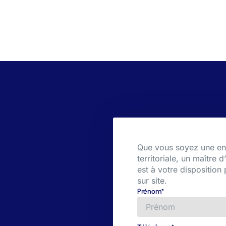
Que vous soyez une entr
territoriale, un maître
est à votre disposition
sur site.
Prénom*