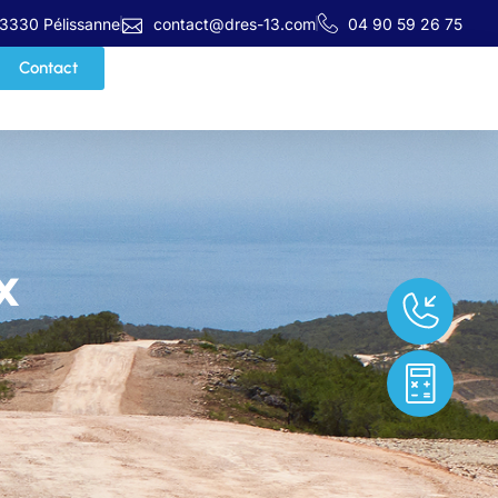
13330 Pélissanne
contact@dres-13.com
04 90 59 26 75
Contact
x