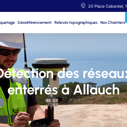
20 Place Cabardel, 
iquetage
Géoréférencement
Relevés topographiques
Nos Chantiers
Détection des réseau
enterrés à Allauch