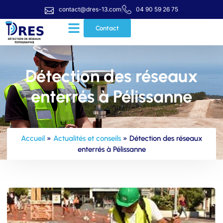
contact@dres-13.com
04 90 59 26 75
Contact
Détection des réseaux
enterrés à Pélissanne
Accueil
»
Actualités et conseils
»
Détection des réseaux
enterrés à Pélissanne