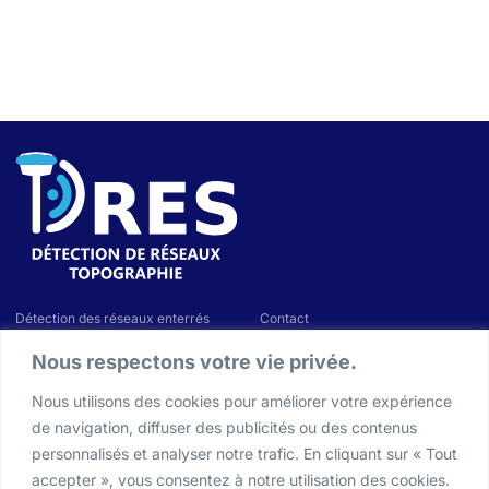
Détection des réseaux enterrés
Contact
Marquage & Piquetage
Demande de devis
Nous respectons votre vie privée.
Géoréférencement
Demande de rappel
Plan et relevés topographiques
Actualités & Conseils
Nous utilisons des cookies pour améliorer votre expérience
Nos chantiers
de navigation, diffuser des publicités ou des contenus
personnalisés et analyser notre trafic. En cliquant sur « Tout
20 Place Cabardel, 13330 Pélissanne
accepter », vous consentez à notre utilisation des cookies.
contact@dres-13.com