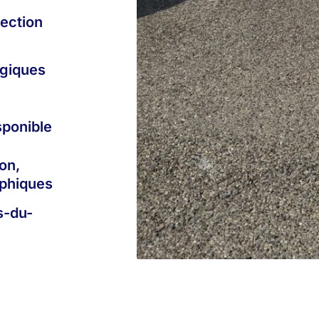
tection
giques
sponible
on,
aphiques
s-du-