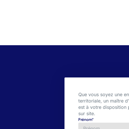
Que vous soyez une entr
territoriale, un maître
est à votre disposition
sur site.
Prénom*