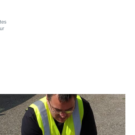
tes
ur