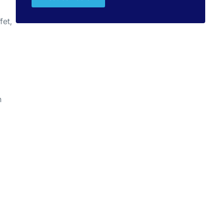
fet,
n