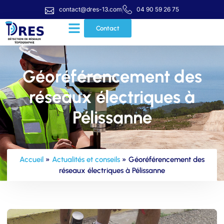
contact@dres-13.com
04 90 59 26 75
Contact
Géoréférencement des
réseaux électriques à
Pélissanne
Accueil
»
Actualités et conseils
»
Géoréférencement des
réseaux électriques à Pélissanne