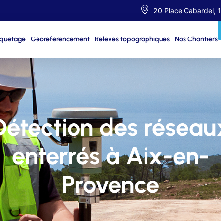
20 Place Cabardel, 
iquetage
Géoréférencement
Relevés topographiques
Nos Chantiers
Détection des réseau
enterrés à Aix-en-
Provence