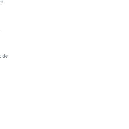
en
r
t de