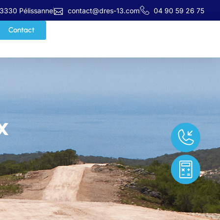
13330 Pélissanne
contact@dres-13.com
04 90 59 26 75
Contact
x