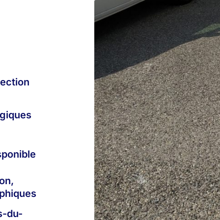
tection
giques
sponible
on,
aphiques
s-du-