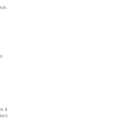
aux.
es
es à
iers