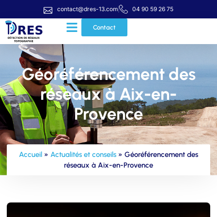
contact@dres-13.com
04 90 59 26 75
Contact
Géoréférencement des
réseaux à Aix-en-
Provence
Accueil
»
Actualités et conseils
»
Géoréférencement des
réseaux à Aix-en-Provence