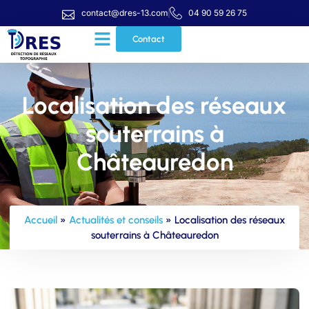
contact@dres-13.com
04 90 59 26 75
Contact
Localisation des réseaux
souterrains à
Châteauredon
Accueil
»
Actualités et conseils
»
Localisation des réseaux
souterrains à Châteauredon